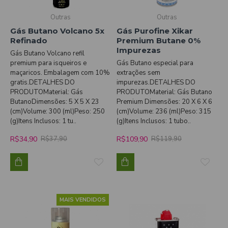
Outras
Outras
Gás Butano Volcano 5x
Gás Purofine Xikar
Refinado
Premium Butane 0%
Impurezas
Gás Butano Volcano refil
premium para isqueiros e
Gás Butano especial para
maçaricos. Embalagem com 10%
extrações sem
gratis.DETALHES DO
impurezas.DETALHES DO
PRODUTOMaterial: Gás
PRODUTOMaterial: Gás Butano
ButanoDimensões: 5 X 5 X 23
Premium Dimensões: 20 X 6 X 6
(cm)Volume: 300 (ml)Peso: 250
(cm)Volume: 236 (ml)Peso: 315
(g)Itens Inclusos: 1 tu..
(g)Itens Inclusos: 1 tubo..
R$34,90
R$109,90
R$37,90
R$119,90
MAIS VENDIDOS