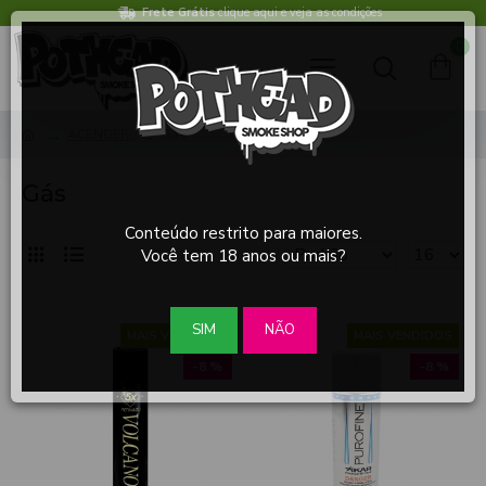
Frete Grátis
clique aqui e veja as condições
0
ACENDER
Gás
Gás
Conteúdo restrito para maiores.
Você tem 18 anos ou mais?
SIM
NÃO
MAIS VENDIDOS
MAIS VENDIDOS
-8 %
-8 %