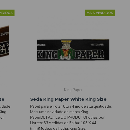
ENDIDOS
MAIS VENDIDOS
King Paper
ze
Seda King Paper White King Size
lidade
Papel para enrolar Ultra-Fino de alta qualidade.
King
Mais uma novidade da marca King
or
PaperDETALHES DO PRODUTOFolhas por
Livreto: 33Medidas da Folha: 108 X 44
(mm)Modelo da Folha: King Size,