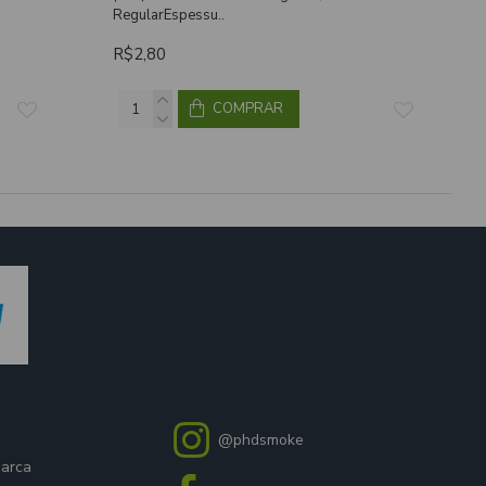
RegularEspessu..
R$2,80
COMPRAR
@phdsmoke
marca