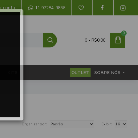
ar conta
11 97284-9856
0
0 - R$0,00
KITS
OUTLET
SOBRE NÓS
Organizar por:
Exibir: