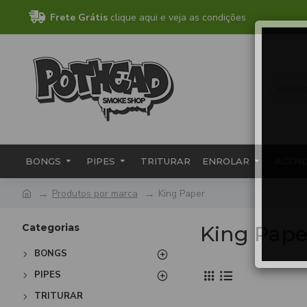
Frete Grátis
clique aqui e veja as condições
BONGS
PIPES
TRITURAR
ENROLAR
ACEN
Produtos por marca
King Paper
Categorias
King Pape
BONGS
PIPES
TRITURAR