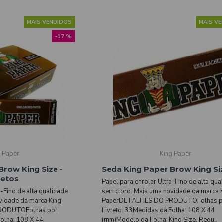
MAIS VENDIDOS
MAIS V
-17 %
g Paper
King Paper
Brow King Size -
Seda King Paper Brow King Si
retos
Papel para enrolar Ultra-Fino de alta qua
a-Fino de alta qualidade
sem cloro. Mais uma novidade da marca 
vidade da marca King
PaperDETALHES DO PRODUTOFolhas p
RODUTOFolhas por
Livreto: 33Medidas da Folha: 108 X 44
Folha: 108 X 44
(mm)Modelo da Folha: King Size, Regu..