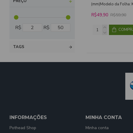
PREÇO
(mm)Modelo da Folha: Ki
R$49,90
R$59,90
R$
R$
COMPR
TAGS
INFORMAÇÕES
MINHA CONTA
Pothead Shop
Minha conta