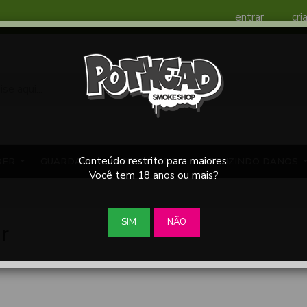
entrar
cri
Conteúdo restrito para maiores.
DER
GUARDAR
ACESSÓRIOS
REDUZINDO DANOS
Você tem 18 anos ou mais?
SIM
NÃO
r