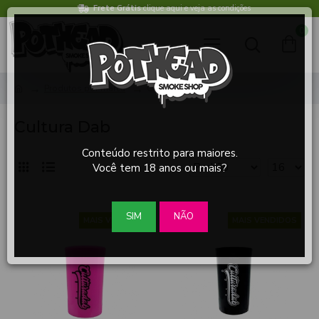
Frete Grátis
clique aqui e veja as condições
0
Produtos por marca
Cultura Dab
Cultura Dab
Conteúdo restrito para maiores.
Você tem 18 anos ou mais?
SIM
NÃO
MAIS VENDIDOS
MAIS VENDIDOS